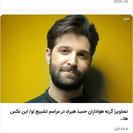
26-2025
اخبار
تصاویر| گریه هواداران حمید هیراد در مراسم تشییع او/ این عکس
ها…
۵ ماه قبل