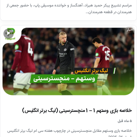
مراسم تشییع پیکر حمید هیراد، آهنگساز و خواننده موسیقی پاپ، با حضور جمعی از
هنرمندان در قطعه هنرمندان…
اخبار
▶
خلاصه بازی وستهم 1 – 1 منچسترسیتی (لیگ برتر انگلیس)
۵ ماه قبل
خلاصه بازی وستهم مقابل منچسترسیتی در چارچوب هفته سی ام لیگ برتر انگلیس