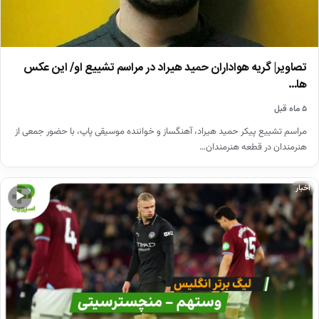
تصاویر| گریه هواداران حمید هیراد در مراسم تشییع او/ این عکس
ها…
۵ ماه قبل
مراسم تشییع پیکر حمید هیراد، آهنگساز و خواننده موسیقی پاپ، با حضور جمعی از
هنرمندان در قطعه هنرمندان…
اخبار
▶