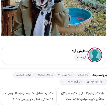
ستایش آراد
نویسنده
برچسب‌ها:
بچه مهندس
بچه مهندس 3
بیوگرافی هنرمندان
حواشی هنرمندان
سریال بچه مهندس
سریال بچه مهندس ۳
→ عکس باورنکردنی یانگوم ؛ در 53
عکس/ استایل دختر مدل مونیکا بلوچی در
سالگی شبیه سیندرلا شده است
18 سالگی شما را حیران می کند ←