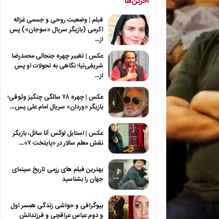
آخرین‌ها
فیلم | وضعیت روحی و جسمی غزاله
اکرمی (بازیگر سریال «سوجان») پس
از…
عکس | تغییر چهره جنجالی محمدرضا
شریفی‌نیا؛ نگاهی به تحولات او پس
از…
عکس | چهره ۷۸ سالگی چنگیز وثوقی؛
بازیگر «وردان» سریال امام علی پس…
عکس | استایل لوکس آنا سائل، بازیگر
نقش معلم سالار در «پایتخت ۷»…
بهترین فیلم های رزمی تاریخ سینمای
جهان را بشناسید
بیوگرافی و حواشی زندگی همسر اول
و دوم عباس عراقچی و فرزندانش