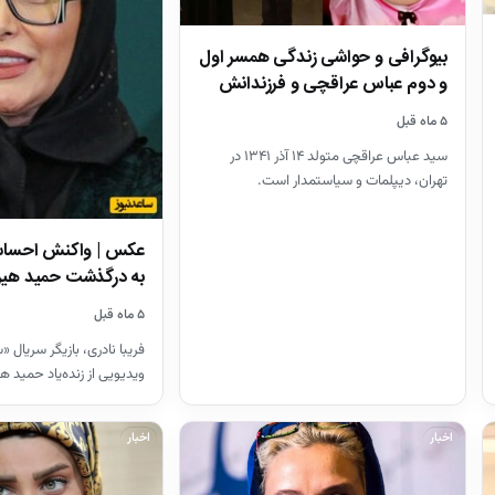
بیوگرافی و حواشی زندگی همسر اول
و دوم عباس عراقچی و فرزندانش
۵ ماه قبل
سید عباس عراقچی متولد ۱۴ آذر ۱۳۴۱ در
تهران، دیپلمات و سیاستمدار است.
عکس | واکنش احساسی
به درگذشت حمید هیرا
بازیگر…
۵ ماه قبل
فریبا نادری، بازیگر سریال «
ویدیویی از زنده‌یاد حمید ه
پر از اندوه،…
اخبار
اخبار