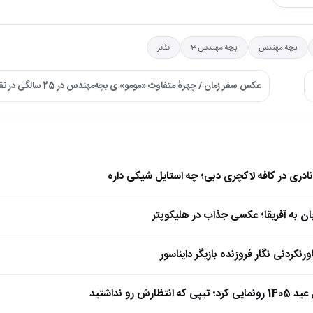
بچه مهندس
بچه مهندس 3
تئاتر
عکس سفر زمان / چهرۀ متفاوت «مومو» ی بچه‌مهندس در 25 سالگی در نقش دختر جنوبی ←
نادری در کافه لاکچری دبی؛ چه استایل شیکی داره
بان به آفریقا؛ عکسی جذاب در هلیکوپتر
نکردنی نگار فروزنده بازیگر دایناسور
ارش رو نداشتید