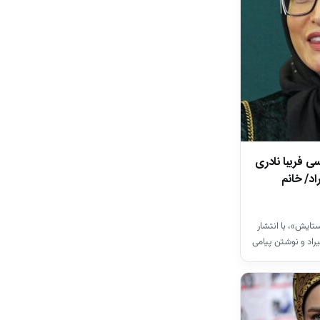
 فریبا نادری
د/ خانم
ستایش»، با انتشار
یراد و نوشتن پیامی