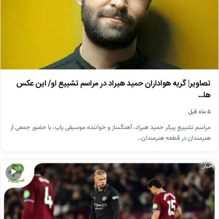
تصاویر| گریه هواداران حمید هیراد در مراسم تشییع او/ این عکس
ها…
۵ ماه قبل
مراسم تشییع پیکر حمید هیراد، آهنگساز و خواننده موسیقی پاپ، با حضور جمعی از
هنرمندان در قطعه هنرمندان…
اخبار
▶