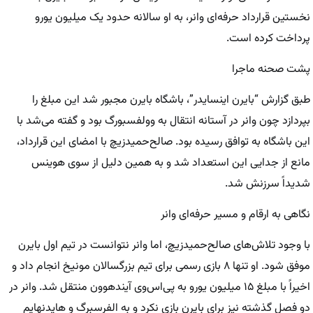
نخستین قرارداد حرفه‌ای وانر، به او سالانه حدود یک میلیون یورو
پرداخت کرده است.
پشت صحنه ماجرا
طبق گزارش “بایرن اینسایدر”، باشگاه بایرن مجبور شد این مبلغ را
بپردازد چون وانر در آستانه انتقال به وولفسبورگ بود و گفته می‌شد با
این باشگاه به توافق رسیده بود. صالح‌حمیدزیچ با امضای این قرارداد،
مانع از جدایی این استعداد شد و به همین دلیل از سوی هوینس
شدیداً سرزنش شد.
نگاهی به ارقام و مسیر حرفه‌ای وانر
با وجود تلاش‌های صالح‌حمیدزیچ، اما وانر نتوانست در تیم اول بایرن
موفق شود. او تنها ۸ بازی رسمی برای تیم بزرگسالان مونیخ انجام داد و
اخیراً با مبلغ ۱۵ میلیون یورو به پی‌اس‌وی آیندهوون منتقل شد. وانر در
دو فصل گذشته نیز برای بایرن بازی نکرد و به الفرسبرگ و هایدنهایم