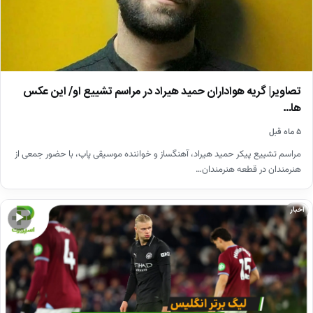
تصاویر| گریه هواداران حمید هیراد در مراسم تشییع او/ این عکس
ها…
۵ ماه قبل
مراسم تشییع پیکر حمید هیراد، آهنگساز و خواننده موسیقی پاپ، با حضور جمعی از
هنرمندان در قطعه هنرمندان…
اخبار
▶