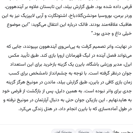
قرض داده شده بود. طبق گزارش بیلد، این تابستان علاوه بر آیندهوون،
وردر برمن، بوروسیا مونشن‌گلادباخ، اشتوتگارت و آربی لایپزیگ نیز به این
هافبک علاقه‌مند بودند. فالک درباره این انتقال می‌گوید: “این موضوع
خیلی داغ و جدی بود.”
در نهایت، وانر تصمیم گرفت به پی‌اس‌وی آیندهوون بپیوندد، جایی که
می‌تواند فصل آینده در لیگ قهرمانان اروپا بازی کند. طبق تأیید مکس
ابرل، مدیر ورزشی باشگاه، بایرن یک گزینه بازخرید برای این استعداد
جوان درنظر گرفته است. با توجه به چشم‌انداز نامشخص برای کسب
زمان بازی کافی در بایرن، طبق گزارش بیلد، ماندن در مونیخ هرگز گزینه
جدی برای وانر نبوده است. به همین دلیل، پس از بازگشت از قرضی خود
به هایدنهایم ، این بازیکن جوان حتی به دنبال آپارتمان در مونیخ نرفته و
در طول آماده‌سازی که با بایرن انجام داد، در هتل زندگی می‌کرد.
برچسب‌ها:
بایرن مونیخ
بوندسلیگا
بوندسلیگا آلمان