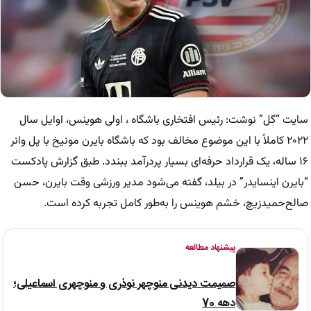
سایت “گل” نوشت: رئیس افتخاری باشگاه ، اولی هوینس، اوایل سال
۲۰۲۲ کاملاً با این موضوع مخالف بود که باشگاه بایرن مونیخ با پل وانر
۱۶ ساله، یک قرارداد حرفه‌ای بسیار پردرآمد ببندد. طبق گزارش پادکست
“بایرن اینسایدر” در بیلد، گفته می‌شود مدیر ورزشی وقت بایرن، حسن
صالح‌حمیدزیچ، خشم هوینس را به‌طور کامل تجربه کرده است.
پیشنهاد مطالعه
صمیمت دیدنی منوچهر نوذری و منوچهری اسماعیلی؛
دهه 70