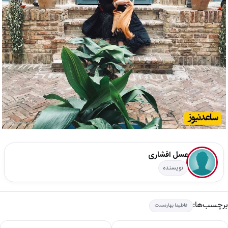
عسل افشاری
نویسنده
برچسب‌ها:
فاطیما بهارمست