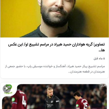
تصاویر| گریه هواداران حمید هیراد در مراسم تشییع او/ این عکس
ها…
۵ ماه قبل
مراسم تشییع پیکر حمید هیراد، آهنگساز و خواننده موسیقی پاپ، با حضور جمعی از
هنرمندان در قطعه هنرمندان…
اخبار
▶