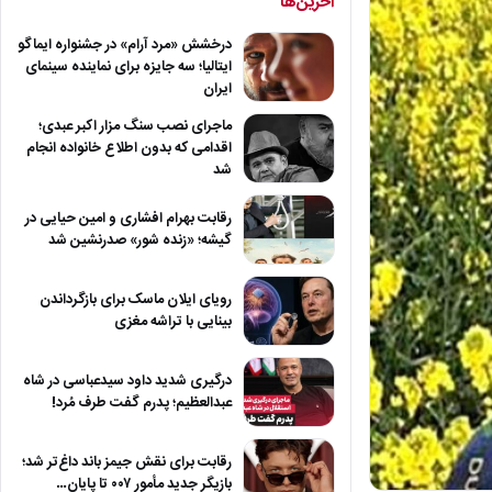
آخرین‌ها
درخشش «مرد آرام» در جشنواره ایماگو
ایتالیا؛ سه جایزه برای نماینده سینمای
ایران
ماجرای نصب سنگ مزار اکبر عبدی؛
اقدامی که بدون اطلاع خانواده انجام
شد
رقابت بهرام افشاری و امین حیایی در
گیشه؛ «زنده شور» صدرنشین شد
رویای ایلان ماسک برای بازگرداندن
بینایی با تراشه مغزی
درگیری شدید داود سیدعباسی در شاه
عبدالعظیم؛ پدرم گفت طرف مُرد!
رقابت برای نقش جیمز باند داغ‌تر شد؛
بازیگر جدید مأمور ۰۰۷ تا پایان…