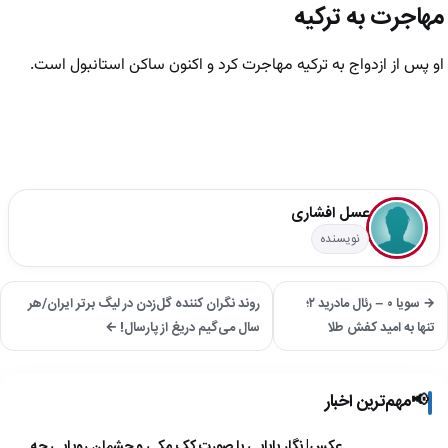
مهاجرت به ترکیه
او پس از ازدواج به ترکیه مهاجرت کرد و اکنون ساکن استانبول است.
عسل افشاری
نویسنده
→ سویا ۰ – رئال مادرید ۲؛
روند نگران کننده گل‌زدن در لیگ برتر ایران/هر
تنها به امید کفش طلا
سال می‌گیم دریغ از پارسال! ←
📢
مهم‌ترین اخبار
عکس| نگار بابایی با صورت کک مکی و چشمان رویایی چه