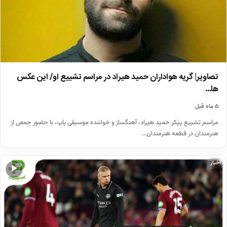
تصاویر| گریه هواداران حمید هیراد در مراسم تشییع او/ این عکس
ها…
۵ ماه قبل
مراسم تشییع پیکر حمید هیراد، آهنگساز و خواننده موسیقی پاپ، با حضور جمعی از
هنرمندان در قطعه هنرمندان…
اخبار
▶