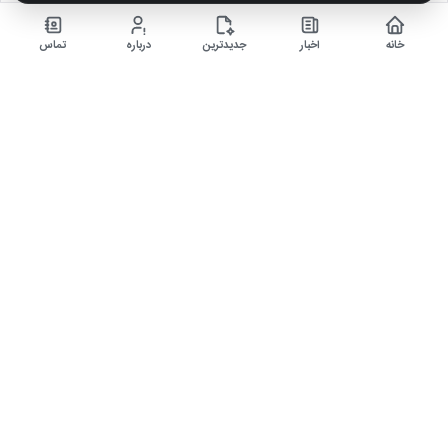
خلاصه بازی اتلتیکومادرید مقابل ختافه در چارچوب هفته 28 لالیگا فصل 26-2025
خانه
اخبار
جدیدترین
درباره
تماس
اخبار داغ
دنیای ارز دیجیتال
سرگرمی و فیلم، سریال و بازی
اخبار ایران
مرجع ورزش و فوتبال
مصاحبه های داغ
خلاصه بازی فوتبال
آخرین‌ها