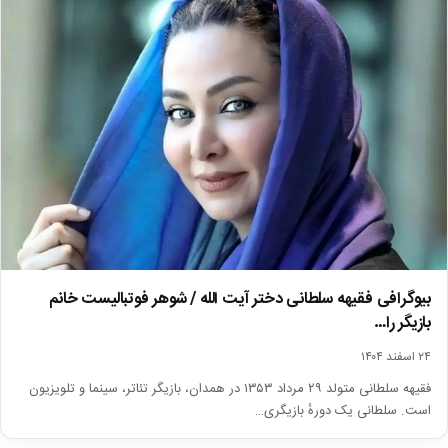
بیوگرافی فقیهه سلطانی دختر آیت الله / شوهر فوتبالیست خانم
بازیگر را…
۲۴ اسفند ۱۴۰۴
فقیهه سلطانی متولد ۲۹ مرداد ۱۳۵۳ در همدان، بازیگر تئاتر، سینما و تلویزیون
است. سلطانی یک دورهٔ بازیگری…