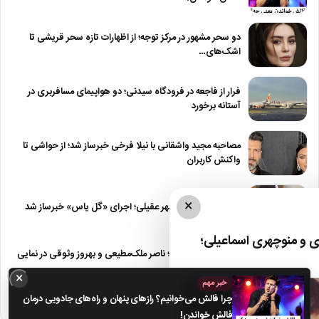
دو سحر مشهور در مرکز توجه؛ از اظهارات تازه سحر قریشی تا
اشک‌های…
فرار از فاجعه در فرودگاه سیدنی؛ دو هواپیمای مسافربری در
آستانه برخورد
مصاحبه مجید واشقانی با نیلا فرخی خبرساز شد؛ از حواشی تا
واکنش کاربران
×
شایعه بازگشت شادمهر عقیلی؛ اجرای «گل یاس» خبرساز شد
 و منوچهری اسماعیلی؛
عکس | سفر در زمان؛ ناصر ملک‌مطیعی و بهروز وثوقی در نمایی
از…
×
خبر مهم
چرا فالش می‌خوانیم؟ رازهای پنهان و راه‌های جادویی درمان
فالش خواندن!