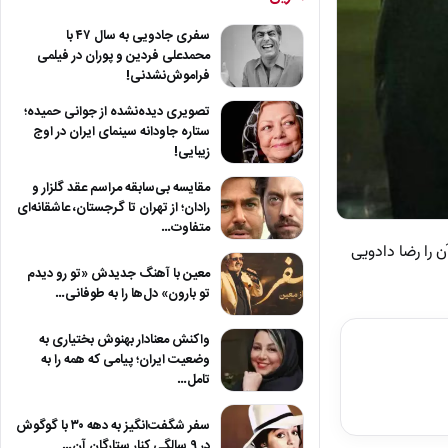
سفری جادویی به سال ۴۷ با
محمدعلی فردین و پوران در فیلمی
فراموش‌نشدنی!
تصویری دیده‌نشده از جوانی حمیده؛
ستاره جاودانه سینمای ایران در اوج
زیبایی!
مقایسه بی‌سابقه مراسم عقد گلزار و
رادان؛ از تهران تا گرجستان، عاشقانه‌ای
متفاوت…
ن را رضا دادویی
معین با آهنگ جدیدش «تو رو دیدم
تو بارون» دل‌ها را به طوفانی…
واکنش معنادار بهنوش بختیاری به
وضعیت ایران؛ پیامی که همه را به
تامل…
سفر شگفت‌انگیز به دهه ۳۰ با گوگوش
در ۹ سالگی کنار ستارگان آن…