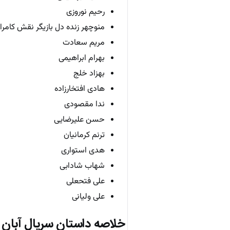
رحیم نوروزی
منوچهر زنده دل بازیگر نقش کامرا
مریم سعادت
بهرام ابراهیمی
بهزاد خلج
هادی افتخارزاده
ندا مقصودی
حسن علیرضایی
ترنم کرمانیان
هدی استواری
شهاب شادابی
علی فتحعلی
علی ولیانی
خلاصه‌ داستان سریال آبان