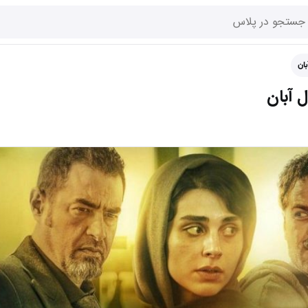
ان
ل آبان