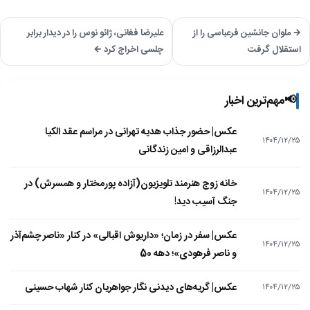
→ ملوان جانشین فرعباسی را از
علیرضا فغانی، ژائو نوس را در دیدار برابر
استقلال گرفت
چلسی اخراج کرد ←
📢
مهم‌ترین اخبار
عکس| حضور جذاب هدیه تهرانی در مراسم عقد الکیا
۱۴۰۴/۱۲/۲۵
عبدالرزاقی و امین زندگانی
خانه زوج هنرمند تلویزیون(آزاده پورمختار و همسرش) در
۱۴۰۴/۱۲/۲۵
جنگ آسیب دید!
عکس| سفر در زمان؛ «داریوش اقبالی» در کنار «ناصر چشم‌آذر
۱۴۰۴/۱۲/۲۵
و ناصر فرهودی»؛ دهه 50
عکس| گریه‌های دیدنی نگار جواهریان کنار شهاب حسینی
۱۴۰۴/۱۲/۲۵