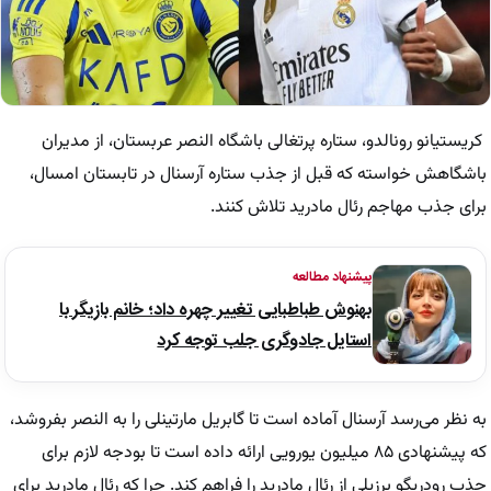
کریستیانو رونالدو، ستاره پرتغالی باشگاه النصر عربستان، از مدیران
باشگاهش خواسته که قبل از جذب ستاره آرسنال در تابستان امسال،
برای جذب مهاجم رئال مادرید تلاش کنند.
پیشنهاد مطالعه
بهنوش طباطبایی تغییر چهره داد؛ خانم بازیگر با
استایل جادوگری جلب توجه کرد
به نظر می‌رسد آرسنال آماده است تا گابریل مارتینلی را به النصر بفروشد،
که پیشنهادی ۸۵ میلیون یورویی ارائه داده است تا بودجه لازم برای
جذب رودریگو برزیلی از رئال مادرید را فراهم کند. چرا که رئال مادرید برای