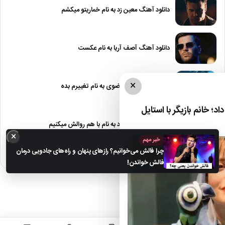
دانلود آهنگ معین زد به نام خماریتو میکشم
دانلود آهنگ آصف آریا به نام عکست
×
دانلود آهنگ مجید رضوی به نام تغییرم بده
د؛ خانم بازیگر با استایل
دانلود آهنگ معین زد به نام با هم روالش میکنیم
×
خبر مهم
چرا فالش می‌خوانیم؟ رازهای پنهان و راه‌های جادویی درمان
فالش خواندن!