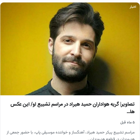
اخبار
تصاویر| گریه هواداران حمید هیراد در مراسم تشییع او/ این عکس
ها…
۵ ماه قبل
مراسم تشییع پیکر حمید هیراد، آهنگساز و خواننده موسیقی پاپ، با حضور جمعی از
هنرمندان در قطعه هنرمندان…