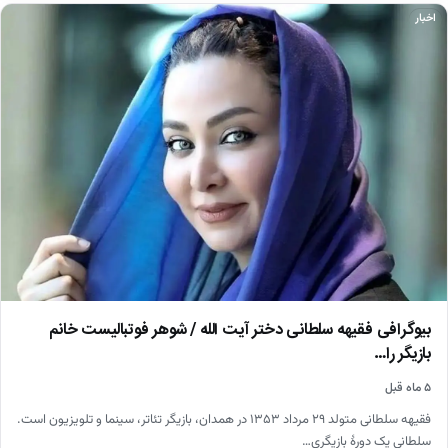
اخبار
بیوگرافی فقیهه سلطانی دختر آیت الله / شوهر فوتبالیست خانم
بازیگر را…
۵ ماه قبل
فقیهه سلطانی متولد ۲۹ مرداد ۱۳۵۳ در همدان، بازیگر تئاتر، سینما و تلویزیون است.
سلطانی یک دورهٔ بازیگری…