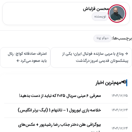
محسن قزلباش
نویسنده
برچسب‌ها:
دیوگو ژوتا
→ وداع با مربی سازنده فوتبال ایران؛ یکی از
اعتراف صادقانه کواچ: رئال
پیشکسوتان قدیمی امروز درگذشت
باید صعود می‌کرد ←
📢
مهم‌ترین اخبار
معرفی ۶ مینی سریال ۲۰۲۵ که نباید از دست بدهید!
۱۴۰۴/۱۲/۲۵
خلاصه بازی لیورپول 1 – تاتنهام 1 (لیگ برتر انگلیس)
۱۴۰۴/۱۲/۲۴
بیوگرافی هلن دختر جذاب رضا رشیدپور + عکس‌های
۱۴۰۴/۱۲/۲۴