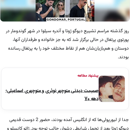
روز گذشته مراسم تشییع دیوگو ژوتا و آندره سیلوا در شهر گوندومار در
پورتوی پرتغال در حالی برگزار شد که به جز خانواده و طرفداران آنها،
دوستان و هم‌بازیان‌شان هم از نقاط مختلف خود را به پرتغال رسانده
بودند.
پیشنهاد مطالعه
صمیمت دیدنی منوچهر نوذری و منوچهری اسماعیلی؛
دهه 70
جدا از لیورپولی‌ها که از انگلیس آمده بودند، حضور 2 دوست قدیمی
دیوگو ژوتا بعد از تحمل شرایطی دشوار، جالب توجه بود. ژائو کانسلو و