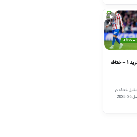
▶
خلاصه بازی اتلتیکومادرید 1 – ختافه
قابل ختافه در