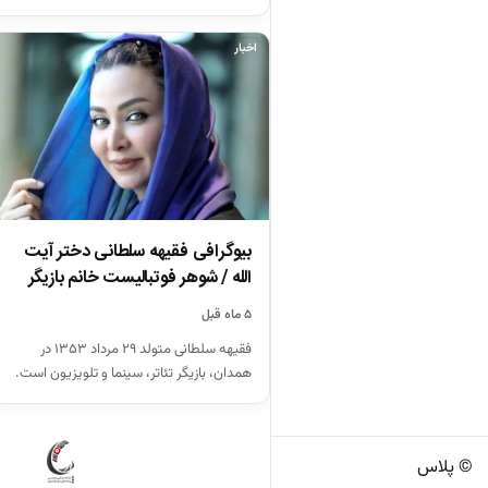
اخبار
بیوگرافی فقیهه سلطانی دختر آیت
الله / شوهر فوتبالیست خانم بازیگر
را…
۵ ماه قبل
فقیهه سلطانی متولد ۲۹ مرداد ۱۳۵۳ در
همدان، بازیگر تئاتر، سینما و تلویزیون است.
سلطانی یک دورهٔ بازیگری…
© پلاس