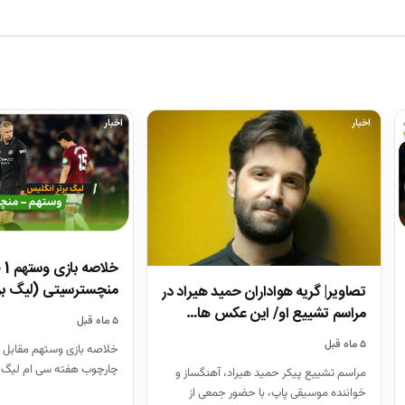
اخبار
اخبار
منچسترسیتی (لیگ بر
تصاویر| گریه هواداران حمید هیراد در
مراسم تشییع او/ این عکس ها…
۵ ماه قبل
۵ ماه قبل
خلاصه بازی وستهم مقابل 
چارچوب هفته سی ام لیگ 
مراسم تشییع پیکر حمید هیراد، آهنگساز و
26-2025
خواننده موسیقی پاپ، با حضور جمعی از