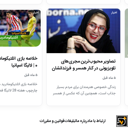
هنرمندان در قطعه هنرمندان…
اخبار
اخبار
تصاویر محبوب‌ترین مجری‌های
0 | لالیگا اسپانیا
تلویزیونی در کنار همسر و فرزندانشان
+ بیوگرافی
۵ ماه قبل
۵ ماه قبل
خلاصه بازی اتلتیکومادرید م
زندگی خصوصی هنرمندان برای مردم بسیار
چارچوب هفته 28 لالیگا فصل 26-2025
جذاب است، همچنین آن که عکسی از همسر
آنان باشد که شما…
ارتباط با ما
درباره ما
تبلیغات
قوانین و مقررات