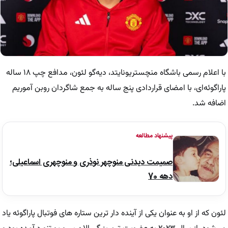
با اعلام رسمی باشگاه منچستریونایتد، دیه‌گو لئون، مدافع چپ ۱۸ ساله
پاراگوئه‌ای، با امضای قراردادی پنج ساله به جمع شاگردان روبن آموریم
اضافه شد.
پیشنهاد مطالعه
صمیمت دیدنی منوچهر نوذری و منوچهری اسماعیلی؛
دهه 70
لئون که از او به عنوان یکی از آینده دار ترین ستاره های فوتبال پاراگوئه یاد