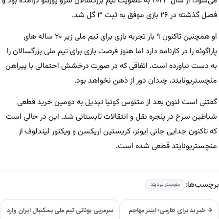
می‌شود، از سال ۲۰۲۳ به عضویت تیم بزرگسالان سرو پورتنو درآمده بود و
فصل گذشته در ۲۶ بازی موفق به ثبت ۳ گل شد.
او همچنین تاکنون ۹ بار تجربه بازی برای تیم ملی زیر ۲۰ ساله های
پاراگوئه را در کارنامه دارد اما هنوز فرصت بازی برای تیم ملی بزرگسالان را
به دست نیاورده است. اتفاقی که در صورت درخشش احتمالی با پیراهن
منچستریونایتد، چندان دور از ذهن نخواهد بود.
گفتنی است لئون بعد از متئوس کونیا تبدیل به دومین خرید قطعی
شیاطین سرخ در پنجره نقل و انتقالات تابستانی شد. این در حالی است
که تاکنون جدایی جانی ایونز، کریستین اریکسن و ویکتور لیندلوف از
منچستریونایتد قطعی شده است.
برچسب‌ها:
منچستر یونایتد
→ خبر بد برای طارمی؛ اینتر مهاجم
سرمربی یونانی تیم ملی بسکتبال ایران وارد