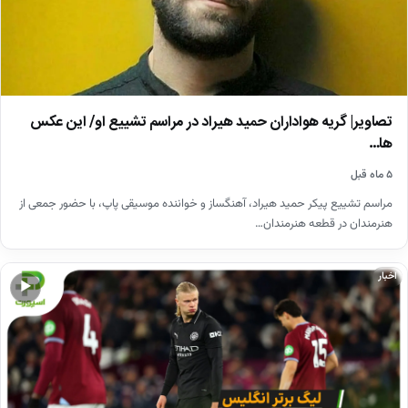
تصاویر| گریه هواداران حمید هیراد در مراسم تشییع او/ این عکس
ها…
۵ ماه قبل
مراسم تشییع پیکر حمید هیراد، آهنگساز و خواننده موسیقی پاپ، با حضور جمعی از
هنرمندان در قطعه هنرمندان…
اخبار
▶