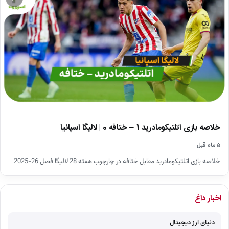
خلاصه بازی اتلتیکومادرید 1 – ختافه 0 | لالیگا اسپانیا
۵ ماه قبل
خلاصه بازی اتلتیکومادرید مقابل ختافه در چارچوب هفته 28 لالیگا فصل 26-2025
اخبار داغ
دنیای ارز دیجیتال