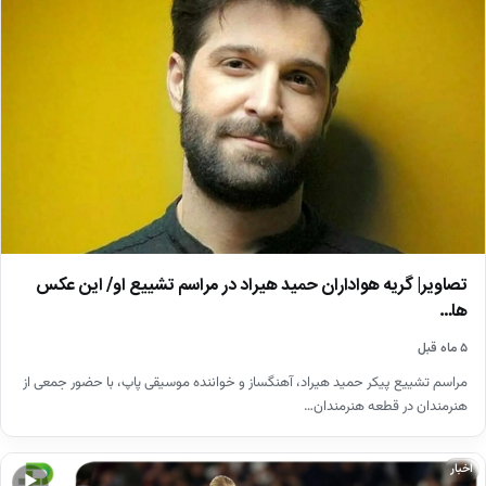
تصاویر| گریه هواداران حمید هیراد در مراسم تشییع او/ این عکس
ها…
۵ ماه قبل
مراسم تشییع پیکر حمید هیراد، آهنگساز و خواننده موسیقی پاپ، با حضور جمعی از
هنرمندان در قطعه هنرمندان…
اخبار
▶