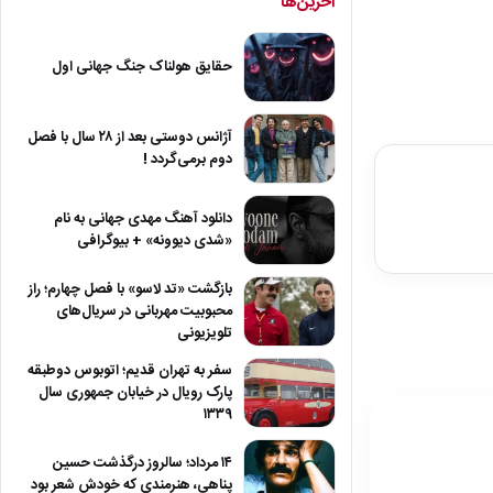
آخرین‌ها
حقایق هولناک جنگ جهانی اول
آژانس دوستی بعد از ۲۸ سال با فصل
دوم برمی‌گردد !
دانلود آهنگ مهدی جهانی به نام
«شدی دیوونه» + بیوگرافی
بازگشت «تد لاسو» با فصل چهارم؛ راز
محبوبیت مهربانی در سریال‌های
تلویزیونی
سفر به تهران قدیم؛ اتوبوس دوطبقه
پارک رویال در خیابان جمهوری سال
۱۳۳۹
۱۴ مرداد؛ سالروز درگذشت حسین
پناهی، هنرمندی که خودش شعر بود