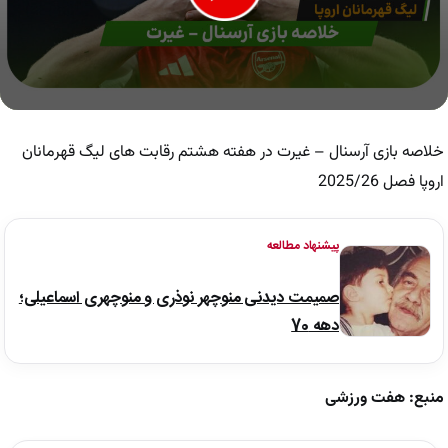
0
seconds
of
خلاصه بازی آرسنال – غیرت در هفته هشتم رقابت های لیگ قهرمانان
6
minutes,
اروپا فصل 2025/26
26
seconds
پیشنهاد مطالعه
صمیمت دیدنی منوچهر نوذری و منوچهری اسماعیلی؛
دهه 70
منبع: هفت ورزشی