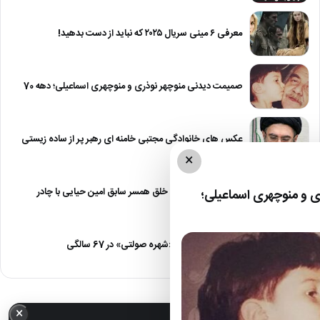
معرفی ۶ مینی سریال ۲۰۲۵ که نباید از دست بدهید!
صمیمت دیدنی منوچهر نوذری و منوچهری اسماعیلی؛ دهه 70
عکس های خانوادگی مجتبی خامنه ای رهبر پر از ساده زیستی
×
عکس| نیلوفر خوش خلق همسر سابق امین حیایی با چادر
 و منوچهری اسماعیلی؛
عکس| تغییر چهره «شهره صولتی» در 67 سالگی
×