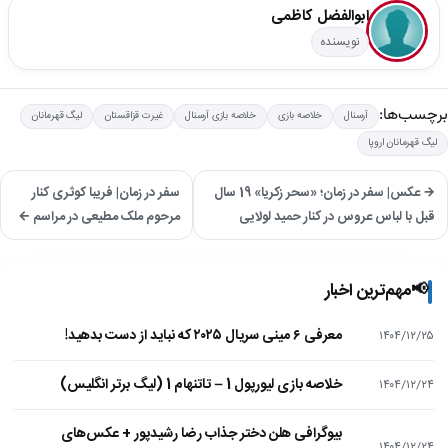
ابوالفضل کاظمی
نویسنده
برچسب‌ها:
آرسنال
خلاصه بازی
خلاصه بازی آرسنال
غیرت قزاقستان
لیگ قهرمانان
لیگ قهرمانان اروپا
→ عکس| سفر در زمان؛ «سحر زکریا» 19 سال
سفر در زمان| فریبا کوثری کنار
قبل با لباس عروس در کنار حمید لولایی
مرحوم ملک مطیعی در مراسم ←
📢
مهم‌ترین اخبار
معرفی ۶ مینی سریال ۲۰۲۵ که نباید از دست بدهید!
۱۴۰۴/۱۲/۲۵
خلاصه بازی لیورپول 1 – تاتنهام 1 (لیگ برتر انگلیس)
۱۴۰۴/۱۲/۲۴
بیوگرافی هلن دختر جذاب رضا رشیدپور + عکس‌های
۱۴۰۴/۱۲/۲۴