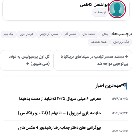
ابوالفضل کاظمی
نویسنده
برچسب‌ها:
پیکان
خلاصه بازی
شمس آذر
شمس آذر قزوین
فوتبال ایران
لیگ برتر
لیگ برتر ایران
هفته هجدهم
→ مستند همسر ترامپ در سینماهای بریتانیا با
گل اول پرسپولیس به فولاد
بی‌توجهی مواجه شد
(علی علیپور) ←
📢
مهم‌ترین اخبار
معرفی ۶ مینی سریال ۲۰۲۵ که نباید از دست بدهید!
۱۴۰۴/۱۲/۲۵
خلاصه بازی لیورپول 1 – تاتنهام 1 (لیگ برتر انگلیس)
۱۴۰۴/۱۲/۲۴
بیوگرافی هلن دختر جذاب رضا رشیدپور + عکس‌های
۱۴۰۴/۱۲/۲۴