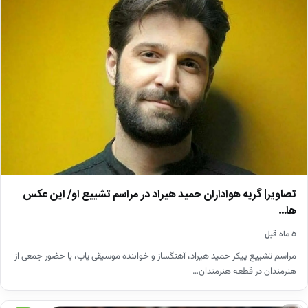
تصاویر| گریه هواداران حمید هیراد در مراسم تشییع او/ این عکس
ها…
۵ ماه قبل
مراسم تشییع پیکر حمید هیراد، آهنگساز و خواننده موسیقی پاپ، با حضور جمعی از
هنرمندان در قطعه هنرمندان…