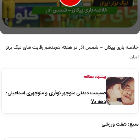
0
seconds
of
خلاصه بازی پیکان – شمس آذر در هفته هجدهم رقابت های لیگ برتر
5
minutes,
ایران
18
seconds
پیشنهاد مطالعه
صمیمت دیدنی منوچهر نوذری و منوچهری اسماعیلی؛
دهه 70
منبع: هفت ورزشی