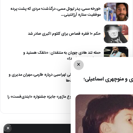
خورخه مسی، پدر لیونل مسی، درگذشت؛ مردی که پشت پرده
موفقیت ستاره آرژانتینی…
حکم ۱۰ فقره قصاص برای کلثوم اکبری صادر شد
حمله تند هادی چوپان به منتقدان: «دلقک هستید و
خودفروشی می‌کنید!»
×
حرف‌های جنجالی علی لهراسبی درباره طارمی، مهران مدیری و
 و منوچهری اسماعیلی؛
شروع دوباره کنسرت‌ها
بازیگر فیلم کوتاه «نوع ماژور» جایزه جشنواره «ایندی‌فست» را
دریافت کرد
×
خبر مهم