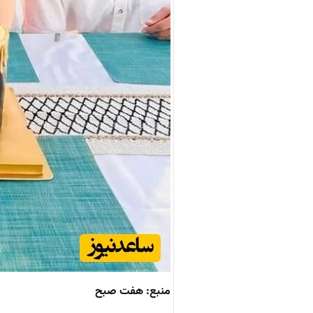
منبع: هفت صبح