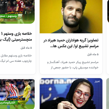
منچسترسیتی (لیگ بر
تصاویر| گریه هواداران حمید هیراد در
مراسم تشییع او/ این عکس ها…
۵ ماه قبل
۵ ماه قبل
خلاصه بازی وستهم مقابل 
چارچوب هفته سی ام لیگ 
مراسم تشییع پیکر حمید هیراد، آهنگساز و
26-2025
خواننده موسیقی پاپ، با حضور جمعی از
هنرمندان در قطعه هنرمندان…
اخبار
اخبار