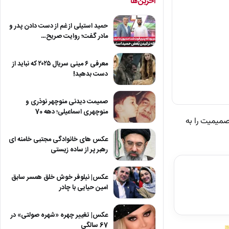
آخرین‌ها
حمید استیلی از غم از دست دادن پدر و
مادر گفت؛ روایت صریح…
معرفی ۶ مینی سریال ۲۰۲۵ که نباید از
دست بدهید!
صمیمت دیدنی منوچهر نوذری و
منوچهری اسماعیلی؛ دهه 70
 صمیمیت را به
عکس های خانوادگی مجتبی خامنه ای
رهبر پر از ساده زیستی
عکس| نیلوفر خوش خلق همسر سابق
امین حیایی با چادر
عکس| تغییر چهره «شهره صولتی» در
67 سالگی