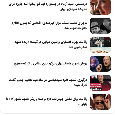
درخشش «مرد آرام» در جشنواره ایماگو ایتالیا؛ سه جایزه برای
نماینده سینمای ایران
ماجرای نصب سنگ مزار اکبر عبدی؛ اقدامی که بدون اطلاع
خانواده انجام شد
رقابت بهرام افشاری و امین حیایی در گیشه؛ «زنده شور»
صدرنشین شد
رویای ایلان ماسک برای بازگرداندن بینایی با تراشه مغزی
درگیری شدید داود سیدعباسی در شاه عبدالعظیم؛ پدرم گفت
طرف مُرد!
رقابت برای نقش جیمز باند داغ‌تر شد؛ بازیگر جدید مأمور ۰۰۷ تا
پایان…