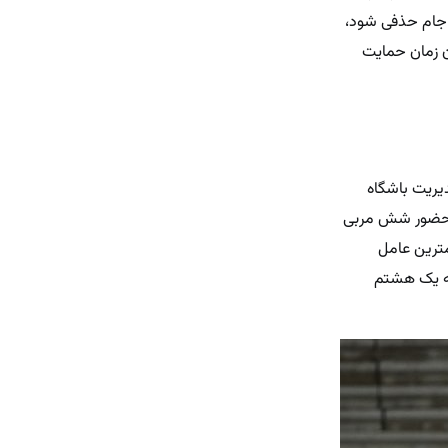
ن جام حذفی شود،
ن زمان حمایت
یریت باشگاه
، حضور شش مربی
ترین عامل
له یک هشتم