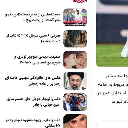
آخرین‌ها
حمید استیلی از غم از دست دادن پدر و
مادر گفت؛ روایت صریح…
معرفی ۶ مینی سریال ۲۰۲۵ که نباید از
دست بدهید!
صمیمت دیدنی منوچهر نوذری و
منوچهری اسماعیلی؛ دهه 70
 جلسه بیشتر
عکس های خانوادگی مجتبی خامنه ای
رهبر پر از ساده زیستی
 مربوط به ادامه
 استقلال هنوز در
عکس| نیلوفر خوش خلق همسر سابق
م تیم به
امین حیایی با چادر
عکس| تغییر چهره «شهره صولتی» در
67 سالگی