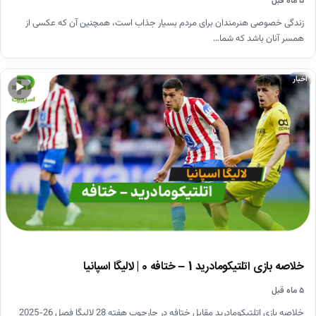
۵ ماه قبل
زندگی خصوصی هنرمندان برای مردم بسیار جذاب است، همچنین آن که عکسی از
همسر آنان باشد که شما…
اخبار
▶
خلاصه بازی اتلتیکومادرید 1 – ختافه 0 | لالیگا اسپانیا
۵ ماه قبل
خلاصه بازی اتلتیکومادرید مقابل ختافه در چارچوب هفته 28 لالیگا فصل 26-2025