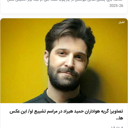
26-2025
اخبار
تصاویر| گریه هواداران حمید هیراد در مراسم تشییع او/ این عکس
ها…
۵ ماه قبل