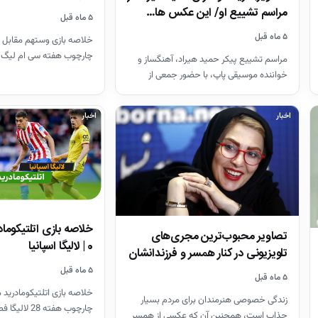
مراسم تشییع او/ این عکس ها…
۵ ماه قبل
۵ ماه قبل
خلاصه بازی وستهم مقابل 
چارچوب هفته سی ام لیگ 
مراسم تشییع پیکر حمید هیراد، آهنگساز و
26-2025
خواننده موسیقی پاپ، با حضور جمعی از
هنرمندان در قطعه هنرمندان…
اخبار
اخبار
تصاویر محبوب‌ترین مجری‌های
0 | لالیگا اسپانیا
تلویزیونی در کنار همسر و فرزندانشان
+ بیوگرافی
۵ ماه قبل
۵ ماه قبل
خلاصه بازی اتلتیکومادرید م
زندگی خصوصی هنرمندان برای مردم بسیار
چارچوب هفته 28 لالیگا فصل 26-2025
جذاب است، همچنین آن که عکسی از همسر