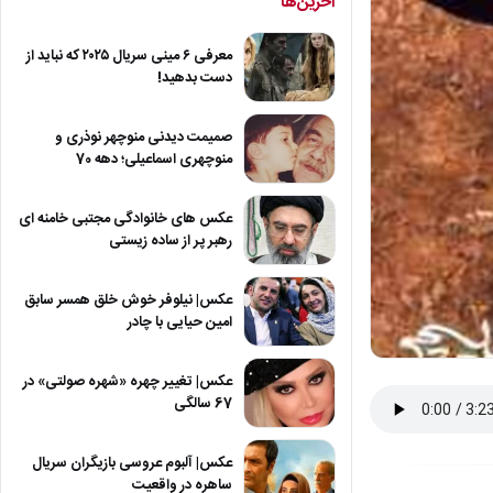
آخرین‌ها
معرفی ۶ مینی سریال ۲۰۲۵ که نباید از
دست بدهید!
صمیمت دیدنی منوچهر نوذری و
منوچهری اسماعیلی؛ دهه 70
عکس های خانوادگی مجتبی خامنه ای
رهبر پر از ساده زیستی
عکس| نیلوفر خوش خلق همسر سابق
امین حیایی با چادر
عکس| تغییر چهره «شهره صولتی» در
67 سالگی
عکس| آلبوم عروسی بازیگران سریال
ساهره در واقعیت