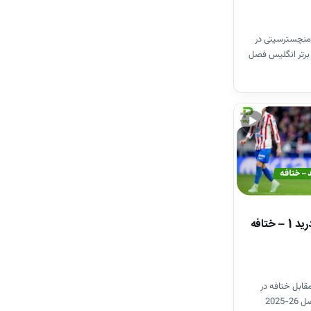
منچسترسیتی در
برتر انگلیس فصل
▶
خلاصه بازی اتلتیکومادرید 1 – ختافه
قابل ختافه در