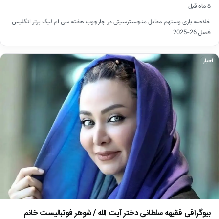
۵ ماه قبل
خلاصه بازی وستهم مقابل منچسترسیتی در چارچوب هفته سی ام لیگ برتر انگلیس
فصل 26-2025
اخبار
بیوگرافی فقیهه سلطانی دختر آیت الله / شوهر فوتبالیست خانم