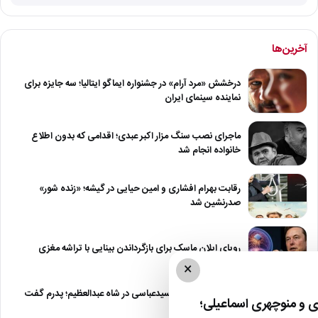
آخرین‌ها
درخشش «مرد آرام» در جشنواره ایماگو ایتالیا؛ سه جایزه برای
نماینده سینمای ایران
ماجرای نصب سنگ مزار اکبر عبدی؛ اقدامی که بدون اطلاع
خانواده انجام شد
رقابت بهرام افشاری و امین حیایی در گیشه؛ «زنده شور»
صدرنشین شد
رویای ایلان ماسک برای بازگرداندن بینایی با تراشه مغزی
×
درگیری شدید داود سیدعباسی در شاه عبدالعظیم؛ پدرم گفت
 و منوچهری اسماعیلی؛
طرف مُرد!