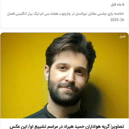
۵ ماه قبل
خلاصه بازی چلسی مقابل نیوکسل در چارچوب هفته سی ام لیگ برتر انگلیس فصل
26-2025
اخبار
تصاویر| گریه هواداران حمید هیراد در مراسم تشییع او/ این عکس