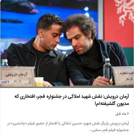
اخبار
آرمان درویش: نقش شهید املاکی در جشنواره فجر، افتخاری که
مدیون گلشیفته‌ام!
۶ ماه قبل
آرمان درویش بازیگر نقش شهید حسین املاکی با افتخار از حضور فیلم «جانشین» در
جشنواره فیلم فجر سخن…