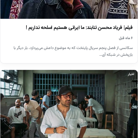
فیلم| فریاد محسن تنابند: ما ایرانی هستیم اسلحه نداریم !
۶ ماه قبل
سکانسی از فصل پنجم سریال پایتخت که به موضوع داعش می‌پردازد، بار دیگر با
بازپخش در شبکه آی…
اخبار
▶