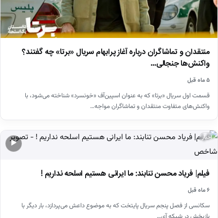
منتقدان و تماشاگران درباره آغاز پرابهام سریال «برتا» چه گفتند؟
واکنش‌ها جنجالی…
۵ ماه قبل
قسمت اول سریال «برتا» که به عنوان اسپین‌آف «خونسرد» شناخته می‌شود، با
واکنش‌های متفاوت منتقدان و تماشاگران مواجه…
اخبار
▶
فیلم| فریاد محسن تنابند: ما ایرانی هستیم اسلحه نداریم !
۶ ماه قبل
سکانسی از فصل پنجم سریال پایتخت که به موضوع داعش می‌پردازد، بار دیگر با
بازپخش در شبکه آی…