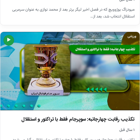
میودراگ بوژوویچ که در فصل اخیر لیگر برتر بعد از محمد نوازی به عنوان سرمربی
استقلال انتخاب شد، بعد از…
ورزشی
▶
تکذیب رقابت چهارجانبه: سوپرجام فقط با تراکتور و استقلال
۱ سال قبل
تکذیب رقابت چهارجانبه: سوپرکاپ فقط با حضورتراکتور و استقلال برگزار می شود