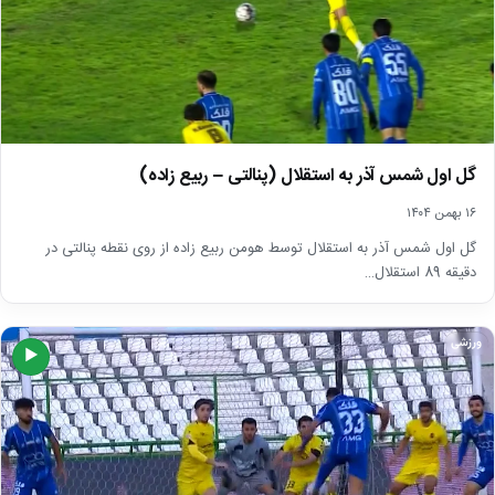
گل اول شمس آذر به استقلال (پنالتی – ربیع زاده)
۱۶ بهمن ۱۴۰۴
گل اول شمس آذر به استقلال توسط هومن ربیع زاده از روی نقطه پنالتی در
دقیقه 89 استقلال…
ورزشی
▶