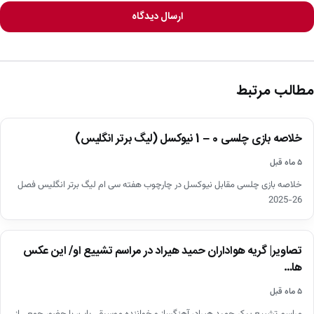
ارسال دیدگاه
مطالب مرتبط
اخبار
خلاصه بازی چلسی 0 – 1 نیوکسل (لیگ برتر انگلیس)
▶
۵ ماه قبل
خلاصه بازی چلسی مقابل نیوکسل در چارچوب هفته سی ام لیگ برتر انگلیس فصل
26-2025
اخبار
تصاویر| گریه هواداران حمید هیراد در مراسم تشییع او/ این عکس
ها…
۵ ماه قبل
مراسم تشییع پیکر حمید هیراد، آهنگساز و خواننده موسیقی پاپ، با حضور جمعی از