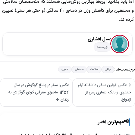
اما باید بدانید این‌ها بهترین روش‌هایی هستند که متخصصان سلامتی
و محققین برای کاهش وزن در دهه‌ی ۴۰ سالگی (و حتی هر سنی) تعیین
کرده‌اند.
عسل افشاری
نویسنده
برچسب‌ها:
چاقی
سلامت
سلامتی
لاغری
→ عکس| اولین سلفی عاشقانه آرام
عکس| سفر در زمانغ گوگوش در سال
جعفری و بابک انصاری پس از
1352؛ ماجرای معرفی کردن گوگوش به
ازدواج
زندان ←
📢
مهم‌ترین اخبار