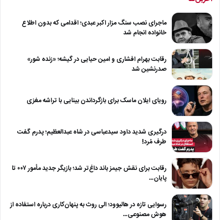
ماجرای نصب سنگ مزار اکبر عبدی؛ اقدامی که بدون اطلاع
خانواده انجام شد
رقابت بهرام افشاری و امین حیایی در گیشه؛ «زنده شور»
صدرنشین شد
رویای ایلان ماسک برای بازگرداندن بینایی با تراشه مغزی
درگیری شدید داود سیدعباسی در شاه عبدالعظیم؛ پدرم گفت
طرف مُرد!
رقابت برای نقش جیمز باند داغ‌تر شد؛ بازیگر جدید مأمور ۰۰۷ تا
پایان…
رسوایی تازه در هالیوود؛ الی روث به پنهان‌کاری درباره استفاده از
هوش مصنوعی…