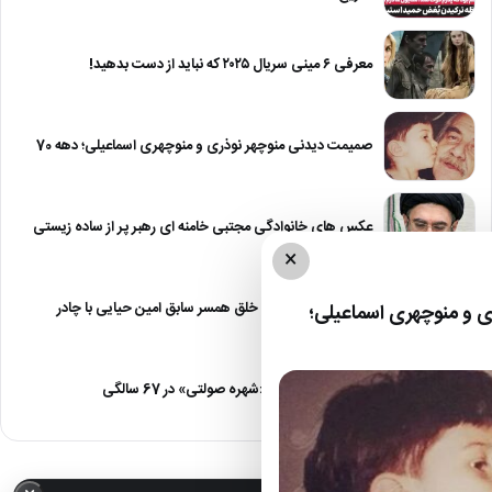
معرفی ۶ مینی سریال ۲۰۲۵ که نباید از دست بدهید!
صمیمت دیدنی منوچهر نوذری و منوچهری اسماعیلی؛ دهه 70
عکس های خانوادگی مجتبی خامنه ای رهبر پر از ساده زیستی
×
عکس| نیلوفر خوش خلق همسر سابق امین حیایی با چادر
 و منوچهری اسماعیلی؛
عکس| تغییر چهره «شهره صولتی» در 67 سالگی