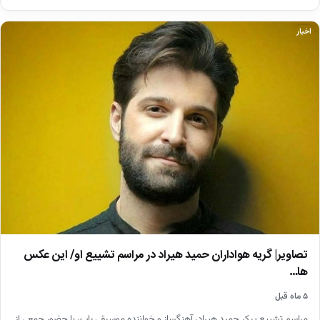
اخبار
تصاویر| گریه هواداران حمید هیراد در مراسم تشییع او/ این عکس
ها…
۵ ماه قبل
مراسم تشییع پیکر حمید هیراد، آهنگساز و خواننده موسیقی پاپ، با حضور جمعی از