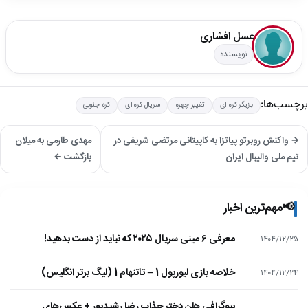
عسل افشاری
نویسنده
برچسب‌ها:
بازیگر کره ای
تغییر چهره
سریال کره ای
کره جنوبی
→ واکنش روبرتو پیاتزا به کاپیتانی مرتضی شریفی در
مهدی طارمی به میلان
تیم ملی والیبال ایران
بازگشت ←
📢
مهم‌ترین اخبار
معرفی ۶ مینی سریال ۲۰۲۵ که نباید از دست بدهید!
۱۴۰۴/۱۲/۲۵
خلاصه بازی لیورپول 1 – تاتنهام 1 (لیگ برتر انگلیس)
۱۴۰۴/۱۲/۲۴
بیوگرافی هلن دختر جذاب رضا رشیدپور + عکس‌های