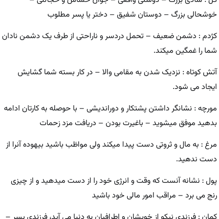
گل : شادی بزرگ – دوستی واقعی – جوان حساس و خجالتی –
خوشحالی بزرگ – دوستان شفیق – دختر یا پسر مطلوب
کژدم : دشمن ضعیف – تحمل دردسر و ناراحتی از طرف یک دشمن نادان
شما را غمگین میکند.
آتش کوتاه : نزدیک شدن به مقامی والا – در کار بسته شما گشایش
ایجاد می شود.
مورچه : نشانگر داشتن پشتکار و دوراندیشی – با حوصله به کارتان ادامه
بدهید موفق میشوید – باغیرت بودن – دریافت مزد زحمات
مرغ : به مال و ثروتی دست پیدا میکند ولی مواظب باشید بیهوده آنرا از
دست ندهید.
پول : نشانه آنست که وقت و انرژی خود را از دست میدهید و از چیزی
رنج می برد – مراقب امور مالی خود باشید
کمان : فرزندی نیکو از خویشان و اطرافیان به دنیا می آید، فرزندی پسر –