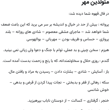
متولدین مهر
در فال قهوه شما دیده شد:
پروانه : بیش از حد در خیال و اندیشه بر سر می برید که این باعث ضعف
شما خواهد شد – ماجرای عشقی معصوم – شادی های روزانه – بلند
پروازی – حساس و ظریف بودن – مهربانی – بوالهوسی
هیزم : سخن چینی و بد عملی، توام با جنگ و دعوا ولی زیانی نمی بینید.
گندم : روزی حلال و سخاوتمندانه، که با رنج و زحمت بدست آمده است.
باز : آسایش – شادی – بشارت دادن – رسیدن به مراد و یافتن مال.
سکه : رهائی از فقر و بدبختی – نجات پیدا کردن از قرض و بدهی –
خوش شانسی
خنجر : گرفتاری – کسالت – از دوستان ناباب بپرهیزید.