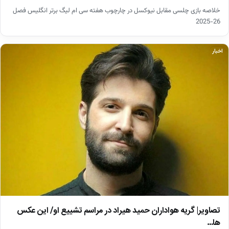
خلاصه بازی چلسی مقابل نیوکسل در چارچوب هفته سی ام لیگ برتر انگلیس فصل
26-2025
اخبار
تصاویر| گریه هواداران حمید هیراد در مراسم تشییع او/ این عکس
ها…