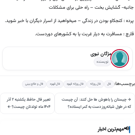
جانبه- گشایش بخت – راه حلی برای مشکلات
پرده : کنجکاو بودن در زندگی – میخواهید از اسرار دیگران با خبر شوید.
قارچ : مسافرت به دیار غربت یا به کشورهای دوردست.
مژگان نبوی
نویسنده
برچسب‌ها:
فال
فال روزانه
فال روزانه قهوه
فال قهوه
فال و طالع بینی
→ چیستان را باهوش ها حل کنند: آن چیست
تعبیر فال حافظ یکشنبه ۲ آذر
که در طول شبانه‌روز دست به کمر ایستاده؟
۱۴۰۴ ماه تولدتان چیست؟ ←
📢
مهم‌ترین اخبار