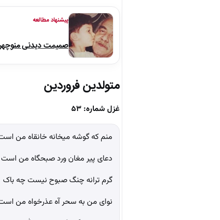
پیشنهاد مطالعه
صمیمت دیدنی منوچهر نو
متولدین فروردین
غزل شماره: ۵۳
منم که گوشه میخانه خانقاه من است
دعای پیر مغان ورد صبحگاه من است
گرم ترانه چنگ صبوح نیست چه باک
نوای من به سحر آه عذرخواه من است