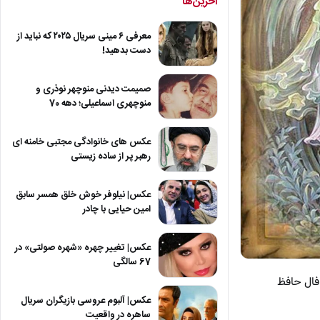
آخرین‌ها
معرفی ۶ مینی سریال ۲۰۲۵ که نباید از
دست بدهید!
صمیمت دیدنی منوچهر نوذری و
منوچهری اسماعیلی؛ دهه 70
عکس های خانوادگی مجتبی خامنه ای
رهبر پر از ساده زیستی
عکس| نیلوفر خوش خلق همسر سابق
امین حیایی با چادر
عکس| تغییر چهره «شهره صولتی» در
67 سالگی
فال حافظ
عکس| آلبوم عروسی بازیگران سریال
ساهره در واقعیت