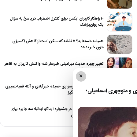
۱۰ راهکار کاربران ایکس برای کنترل اضطراب در پاسخ به سؤال
یک روان‌پزشک
همیشه خسته‌اید؟ ۵ نشانه که ممکن است از کاهش اکسیژن
خون خبر بدهد
تغییر چهره حدیث میرامینی خبرساز شد؛ واکنش کاربران به ظاهر
جدید این بازیگر
×
تصویر جالب از موتورسواری حمیده خیرآبادی و آتنه فقیه‌نصیری
 و منوچهری اسماعیلی؛
در یک فیلم خاطره‌انگیز
درخشش «مرد آرام» در جشنواره ایماگو ایتالیا؛ سه جایزه برای
نماینده سینمای ایران