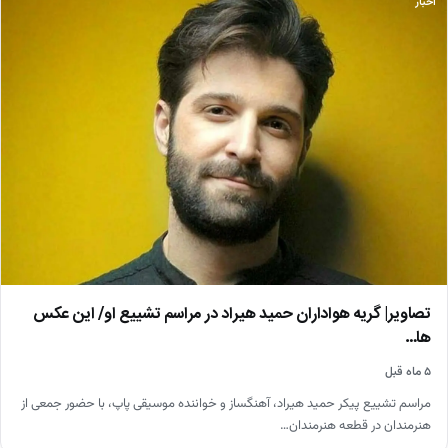
اخبار
تصاویر| گریه هواداران حمید هیراد در مراسم تشییع او/ این عکس
ها…
۵ ماه قبل
مراسم تشییع پیکر حمید هیراد، آهنگساز و خواننده موسیقی پاپ، با حضور جمعی از
هنرمندان در قطعه هنرمندان…