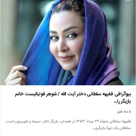
بیوگرافی فقیهه سلطانی دختر آیت الله / شوهر فوتبالیست خانم
بازیگر را…
۵ ماه قبل
فقیهه سلطانی متولد ۲۹ مرداد ۱۳۵۳ در همدان، بازیگر تئاتر، سینما و تلویزیون است.
سلطانی یک دورهٔ بازیگری…