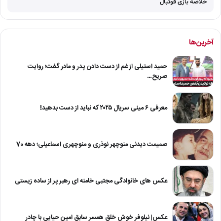
خلاصه بازی فوتبال
آخرین‌ها
حمید استیلی از غم از دست دادن پدر و مادر گفت؛ روایت
صریح…
معرفی ۶ مینی سریال ۲۰۲۵ که نباید از دست بدهید!
صمیمت دیدنی منوچهر نوذری و منوچهری اسماعیلی؛ دهه 70
عکس های خانوادگی مجتبی خامنه ای رهبر پر از ساده زیستی
عکس| نیلوفر خوش خلق همسر سابق امین حیایی با چادر