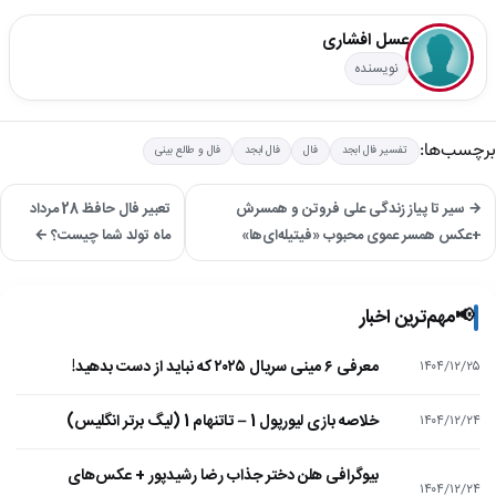
عسل افشاری
نویسنده
برچسب‌ها:
تفسیر فال ابجد
فال
فال ابجد
فال و طالع بینی
→ سیر تا پیاز زندگی علی فروتن و همسرش
تعبیر فال حافظ 28 مرداد
+عکس همسر عموی محبوب «فیتیله‌ای‌ها»
ماه تولد شما چیست؟ ←
📢
مهم‌ترین اخبار
معرفی ۶ مینی سریال ۲۰۲۵ که نباید از دست بدهید!
۱۴۰۴/۱۲/۲۵
خلاصه بازی لیورپول 1 – تاتنهام 1 (لیگ برتر انگلیس)
۱۴۰۴/۱۲/۲۴
بیوگرافی هلن دختر جذاب رضا رشیدپور + عکس‌های
۱۴۰۴/۱۲/۲۴