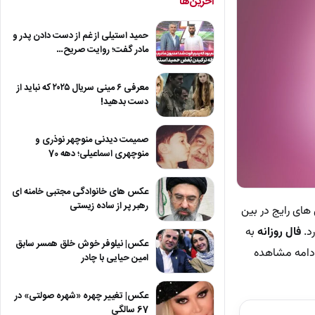
آخرین‌ها
حمید استیلی از غم از دست دادن پدر و
مادر گفت؛ روایت صریح…
معرفی ۶ مینی سریال ۲۰۲۵ که نباید از
دست بدهید!
صمیمت دیدنی منوچهر نوذری و
منوچهری اسماعیلی؛ دهه 70
عکس های خانوادگی مجتبی خامنه ای
رهبر پر از ساده زیستی
 های رایج در بین
رد.
فال روزانه
به
عکس| نیلوفر خوش خلق همسر سابق
 ادامه مشاهده
امین حیایی با چادر
عکس| تغییر چهره «شهره صولتی» در
67 سالگی