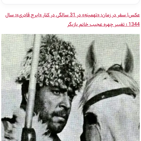
عکس| سفر در زمان؛ «تهمینه» در 31 سالگی در کنار «ایرج قادری»؛ سال
1344 ؛ تغییر چهره عجیب خانم بازیگر