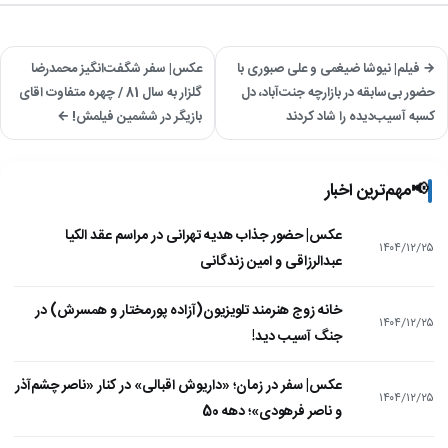
→ فیلم| نیوشا ضیغمی و علی صبوری با
عکس| سفر شگفت‌انگیز محمدرضا
حضور بی‌سابقه در بازارچه جنت‌آباد، دل
گلزار به سال 81 / چهره متفاوت اقای
کسبه آسیب‌دیده را شاد کردند
بازیگر در ششمین فیلمش! ←
📢
مهم‌ترین اخبار
عکس| حضور جذاب هدیه تهرانی در مراسم عقد الکیا
۱۴۰۴/۱۲/۲۵
عبدالرزاقی و امین زندگانی
خانه زوج هنرمند تلویزیون(آزاده پورمختار و همسرش) در
۱۴۰۴/۱۲/۲۵
جنگ آسیب دید!
عکس| سفر در زمان؛ «داریوش اقبالی» در کنار «ناصر چشم‌آذر
۱۴۰۴/۱۲/۲۵
و ناصر فرهودی»؛ دهه 50