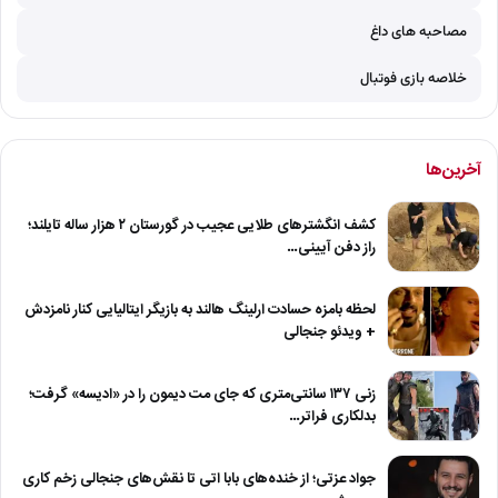
مصاحبه های داغ
خلاصه بازی فوتبال
آخرین‌ها
کشف انگشترهای طلایی عجیب در گورستان ۲ هزار ساله تایلند؛
راز دفن آیینی…
لحظه بامزه حسادت ارلینگ هالند به بازیگر ایتالیایی کنار نامزدش
+ ویدئو جنجالی
زنی ۱۳۷ سانتی‌متری که جای مت دیمون را در «ادیسه» گرفت؛
بدلکاری فراتر…
جواد عزتی؛ از خنده‌های بابا اتی تا نقش‌های جنجالی زخم کاری