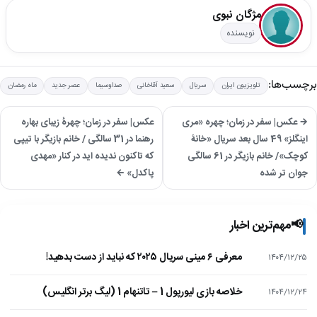
مژگان نبوی
نویسنده
برچسب‌ها:
تلویزیون ایران
سریال
سعید آقاخانی
صداوسیما
عصر جدید
ماه رمضان
→ عکس| سفر در زمان؛ چهره «مری
عکس| سفر در زمان؛ چهرۀ زیبای بهاره
اینگلز» 49 سال بعد سریال «خانۀ
رهنما در 31 سالگی / خانم بازیگر با تیپی
کوچک»/ خانم بازیگر در 61 سالگی
که تاکنون ندیده اید در کنار «مهدی
جوان تر شده
پاکدل» ←
📢
مهم‌ترین اخبار
معرفی ۶ مینی سریال ۲۰۲۵ که نباید از دست بدهید!
۱۴۰۴/۱۲/۲۵
خلاصه بازی لیورپول 1 – تاتنهام 1 (لیگ برتر انگلیس)
۱۴۰۴/۱۲/۲۴