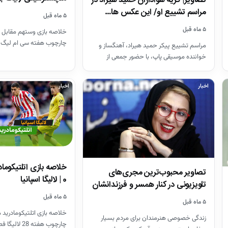
تصاویر| گریه هواداران حمید هیراد در
مراسم تشییع او/ این عکس ها…
۵ ماه قبل
۵ ماه قبل
خلاصه بازی وستهم مقابل 
چارچوب هفته سی ام لیگ 
مراسم تشییع پیکر حمید هیراد، آهنگساز و
26-2025
خواننده موسیقی پاپ، با حضور جمعی از
هنرمندان در قطعه هنرمندان…
اخبار
اخبار
تصاویر محبوب‌ترین مجری‌های
0 | لالیگا اسپانیا
تلویزیونی در کنار همسر و فرزندانشان
+ بیوگرافی
۵ ماه قبل
۵ ماه قبل
خلاصه بازی اتلتیکومادرید م
زندگی خصوصی هنرمندان برای مردم بسیار
چارچوب هفته 28 لالیگا فصل 26-2025