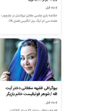
۵ ماه قبل
خلاصه بازی چلسی مقابل نیوکسل در چارچوب
هفته سی ام لیگ برتر انگلیس فصل 26-
2025
اخبار
بیوگرافی فقیهه سلطانی دختر آیت
الله / شوهر فوتبالیست خانم بازیگر
را…
۵ ماه قبل
فقیهه سلطانی متولد ۲۹ مرداد ۱۳۵۳ در