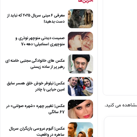
آخرین‌ها
معرفی ۶ مینی سریال ۲۰۲۵ که نباید از
دست بدهید!
صمیمت دیدنی منوچهر نوذری و
منوچهری اسماعیلی؛ دهه 70
عکس های خانوادگی مجتبی خامنه ای
رهبر پر از ساده زیستی
عکس| نیلوفر خوش خلق همسر سابق
امین حیایی با چادر
مشاهده می کنید.
عکس| تغییر چهره «شهره صولتی» در
67 سالگی
عکس| آلبوم عروسی بازیگران سریال
ساهره در واقعیت