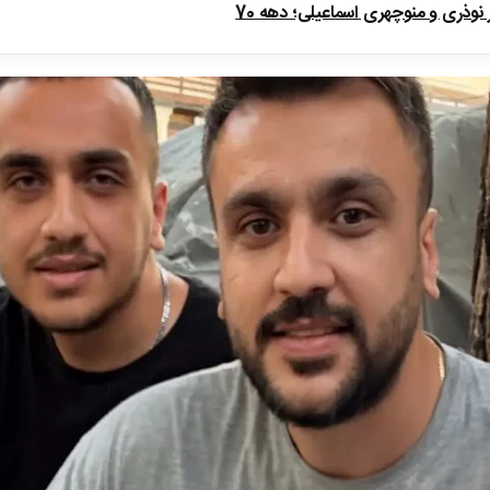
ذری و منوچهری اسماعیلی؛ دهه 70