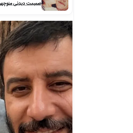
صمیمت دیدنی منوچهر نو