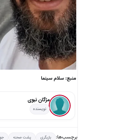
منبع: سلام سینما
مژگان نبوی
نویسنده
برچسب‌ها:
بازیگری
پشت صحنه
جوا