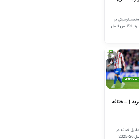
منچسترسیتی در
برتر انگلیس فصل
▶
خلاصه بازی اتلتیکومادرید 1 – ختافه
قابل ختافه در