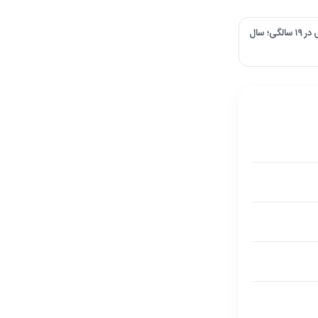
عکس| سفری در زمان؛ چهره حیرت‌انگیز آفرین عبیسی در ۱۹ سالگی؛ سال