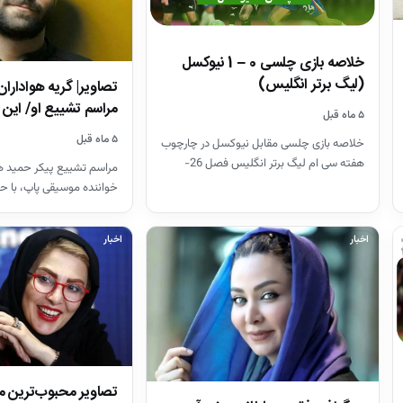
خلاصه بازی چلسی 0 – 1 نیوکسل
(لیگ برتر انگلیس)
تصاویر| گریه هواداران
مراسم تشییع او/ ای
۵ ماه قبل
۵ ماه قبل
خلاصه بازی چلسی مقابل نیوکسل در چارچوب
هفته سی ام لیگ برتر انگلیس فصل 26-
مراسم تشییع پیکر حمید هی
2025
خواننده موسیقی پاپ، با ح
هنرمندان در قطعه هنرمند
اخبار
اخبار
تصاویر محبوب‌ترین 