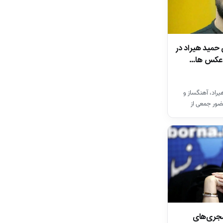
 حمید هیراد در
ن عکس ها…
راد، آهنگساز و
ضور جمعی از
ان…
مجری‌های