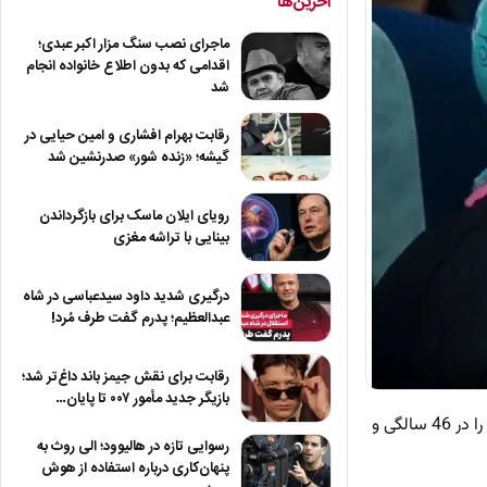
آخرین‌ها
ماجرای نصب سنگ مزار اکبر عبدی؛
اقدامی که بدون اطلاع خانواده انجام
شد
رقابت بهرام افشاری و امین حیایی در
گیشه؛ «زنده شور» صدرنشین شد
رویای ایلان ماسک برای بازگرداندن
بینایی با تراشه مغزی
درگیری شدید داود سیدعباسی در شاه
عبدالعظیم؛ پدرم گفت طرف مُرد!
رقابت برای نقش جیمز باند داغ‌تر شد؛
بازیگر جدید مأمور ۰۰۷ تا پایان…
به گزارش پلاس، در ادامه تصویری از تیپ و چهره متفاوت ریما رامین فر بازیگر نقش هما سعادت در سریال پایتخت را در 46 سالگی و
رسوایی تازه در هالیوود؛ الی روث به
پنهان‌کاری درباره استفاده از هوش