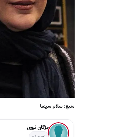
منبع: سلام سینما
مژگان نبوی
نویسنده