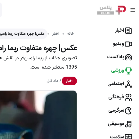
اخبار
خانه
اخبار
عکس| چهره متفاوت ریما رامین‌فر در 6
ویدیو
عکس| چهره متفاوت ریما رامین‌فر د
پادکست
1395 منتشر شده است.
ورزشی
۶ ماه قبل
اخبار
اجتماعی
فرهنگی
سرگرمی
موسیقی
سلامت