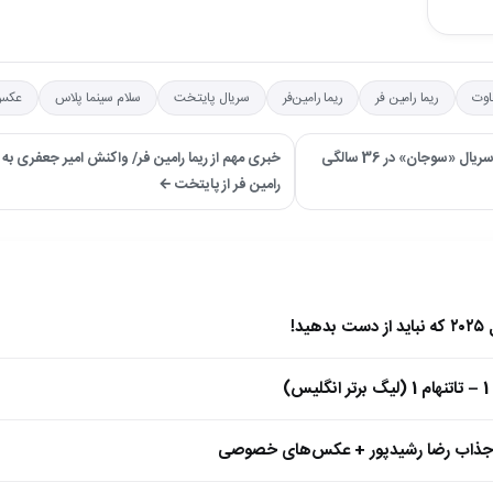
اوت
ریما رامین فر
ریما رامین‌فر
سریال پایتخت
سلام سینما پلاس
عکس
→ عکس دیده‌نشده از ( شیرین محسنی ) زیبا سریال «سوجان» در 36 سالگی
خبری مهم از ریما رامین فر/ واکنش امیر جعفری به 
رامین فر از پایتخت ←
)
 جذاب رضا رشیدپور + عکس‌های خصوصی