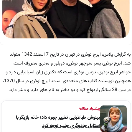
به گزارش پلاس، ایرج نوذری در تهران در تاریخ 7 اسفند 1342 متولد
شد. ایرج نوذری پسر منوچهر نوذری، دوبلور و مجری معروف است.
خواهر ایرج نوذری، نازنین نوذری است که دکترای زبان اسپانیایی دارد و
همچنین نویسنده کتاب های متعددی است. ایرج نوذری در سال 1370،
در سن 28 سالگی ازدواج کرد و دو دختر به نام های دلربا و دلناز دارد.
پیشنهاد مطالعه
بهنوش طباطبایی تغییر چهره داد؛ خانم بازیگر با
استایل جادوگری جلب توجه کرد