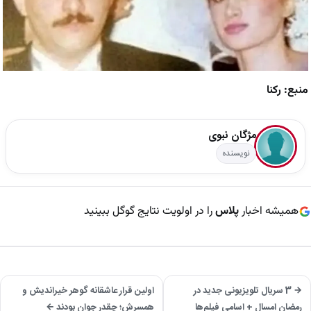
منبع: رکنا
مژگان نبوی
نویسنده
همیشه اخبار
پلاس
را در اولویت نتایج گوگل ببینید
→ 3 سریال تلویزیونی جدید در
اولین قرار عاشقانه گوهر خیراندیش و
رمضان امسال + اسامی فیلم‌ها
همسرش؛ چقدر جوان بودند ←