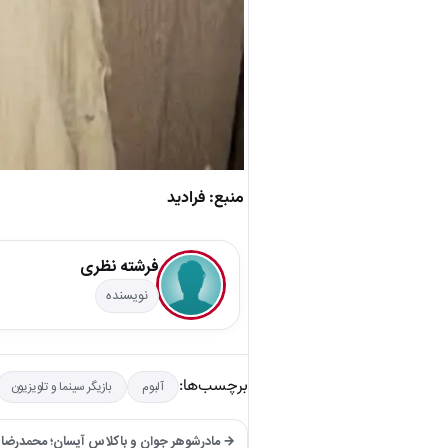
منبع: فرادید
فرشته نظری
نویسنده
برچسب‌ها:
آلبوم
بازیگر سینما و تلویزیون
→ مادرشوهر جوان و باکلاس آیسان؛ محمدرضا گل