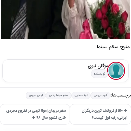
منبع: سلام سینما
مژگان نبوی
نویسنده
برچسب‌ها:
آلبوم عروسی
الهه حصاری
سلام سینما پلاس
لباس عروس
→ ۱۰تا از ثروتمند ترین بازیگران
سفر در زمان| مونا کرمی در تفریح مجردی
ایرانی؛ رتبه اول کیست؟
خارج کشور؛ سال ۹۸ ←