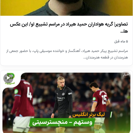
تصاویر| گریه هواداران حمید هیراد در مراسم تشییع او/ این عکس
ها…
۵ ماه قبل
مراسم تشییع پیکر حمید هیراد، آهنگساز و خواننده موسیقی پاپ، با حضور جمعی از
هنرمندان در قطعه هنرمندان…
اخبار
▶