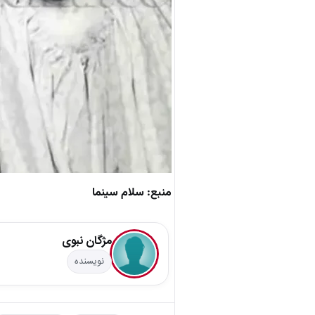
منبع: سلام سینما
مژگان نبوی
نویسنده