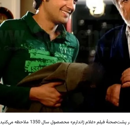
صحنۀ فیلم «غلام ژاندارم» محصصول سال 1350 ملاحظه می‌کنید.