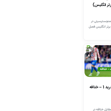
تر انگلیس)
منچسترسیتی در
برتر انگلیس فصل
▶
خلاصه بازی اتلتیکومادرید 1 – ختافه
قابل ختافه در