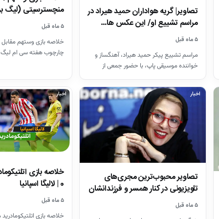
منچسترسیتی (لیگ بر
تصاویر| گریه هواداران حمید هیراد در
مراسم تشییع او/ این عکس ها…
۵ ماه قبل
۵ ماه قبل
خلاصه بازی وستهم مقابل 
چارچوب هفته سی ام لیگ 
مراسم تشییع پیکر حمید هیراد، آهنگساز و
26-2025
خواننده موسیقی پاپ، با حضور جمعی از
هنرمندان در قطعه هنرمندان…
اخبار
اخبار
تصاویر محبوب‌ترین مجری‌های
0 | لالیگا اسپانیا
تلویزیونی در کنار همسر و فرزندانشان
+ بیوگرافی
۵ ماه قبل
۵ ماه قبل
خلاصه بازی اتلتیکومادرید م