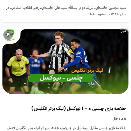
سید مجتبی خامنه‌ای، فرزند دوم آیت‌الله سید علی خامنه‌ای، رهبر انقلاب اسلامی، در
سال ۱۳۴۸ در مشهد متولد…
اخبار
▶
خلاصه بازی چلسی 0 – 1 نیوکسل (لیگ برتر انگلیس)
۵ ماه قبل
خلاصه بازی چلسی مقابل نیوکسل در چارچوب هفته سی ام لیگ برتر انگلیس فصل