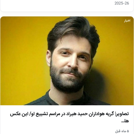
26-2025
اخبار
تصاویر| گریه هواداران حمید هیراد در مراسم تشییع او/ این عکس
ها…
۵ ماه قبل