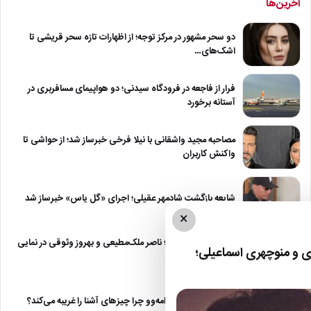
آخرین‌ها
دو سحر مشهور در مرکز توجه؛ از اظهارات تازه سحر قریشی تا
اشک‌های…
فرار از فاجعه در فرودگاه سیدنی؛ دو هواپیمای مسافربری در
آستانه برخورد
مصاحبه مجید واشقانی با نیلا فرخی خبرساز شد؛ از حواشی تا
واکنش کاربران
شایعه بازگشت شادمهر عقیلی؛ اجرای «گل یاس» خبرساز شد
×
عکس | سفر در زمان؛ ناصر ملک‌مطیعی و بهروز وثوقی در نمایی
 و منوچهری اسماعیلی؛
از…
نقطه مقابل دژاوو؛ ژامه‌وو چرا چیزهای آشنا را غریبه می‌کند؟