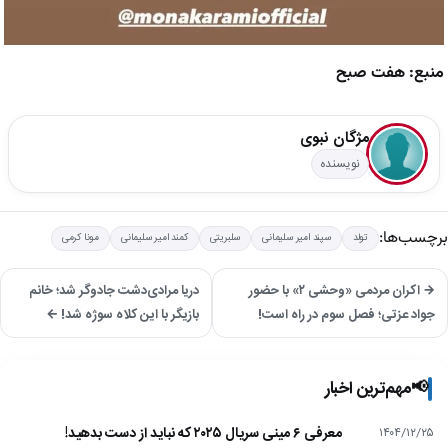
منبع: هفت صبح
مژگان نبوی
نویسنده
برچسب‌ها:
تولد
سپند امیر سلیمانی
سلبریتی
کمند امیر سلیمانی
مونا کرمی
→ اکران مردمی «وحشی ۲» با حضور
دریا مرادی‌دشت جادوگر شد؛ خانم
جواد عزتی؛ فصل سوم در راه است!
بازیگر با این کلاه سوژه شد! ←
📢
مهم‌ترین اخبار
معرفی ۶ مینی سریال ۲۰۲۵ که نباید از دست بدهید!
۱۴۰۴/۱۲/۲۵