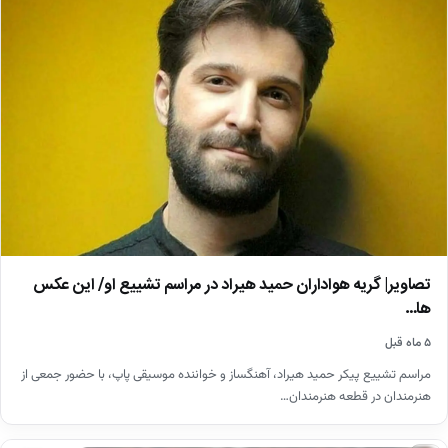
تصاویر| گریه هواداران حمید هیراد در مراسم تشییع او/ این عکس
ها…
۵ ماه قبل
مراسم تشییع پیکر حمید هیراد، آهنگساز و خواننده موسیقی پاپ، با حضور جمعی از
هنرمندان در قطعه هنرمندان…