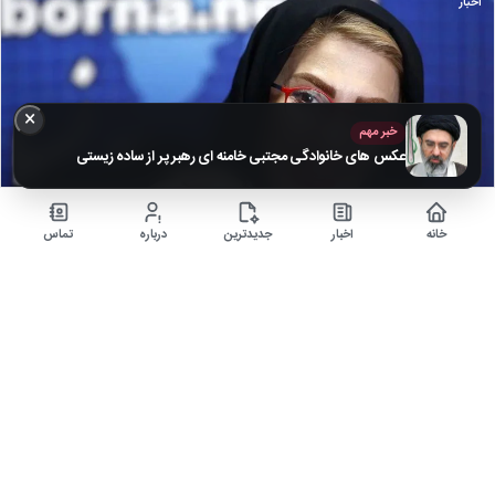
اخبار
×
خبر مهم
عکس های خانوادگی مجتبی خامنه ای رهبر پر از ساده زیستی
خانه
اخبار
جدیدترین
درباره
تماس
تصاویر محبوب‌ترین مجری‌های تلویزیونی در کنار همسر و
فرزندانشان + بیوگرافی
۵ ماه قبل
زندگی خصوصی هنرمندان برای مردم بسیار جذاب است، همچنین آن که عکسی از
همسر آنان باشد که شما…