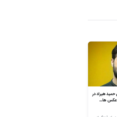
 حمید هیراد در
ن عکس ها…