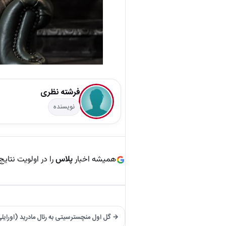
فرشته نظری
نویسنده
همیشه اخبار
پلاس
را در اولویت نتایج
→ گل اول منچسترسیتی به رئال مادرید (اورایل