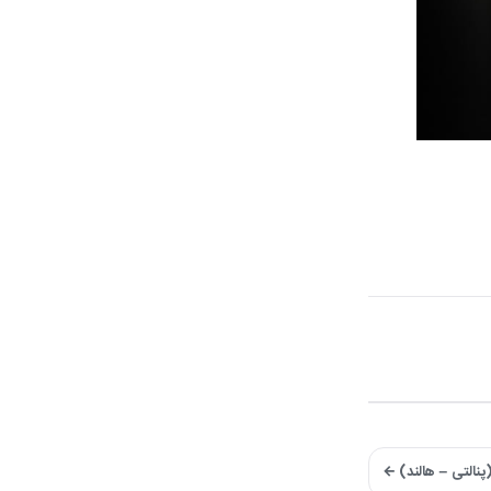
پنالتی – هالند) ←