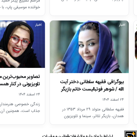
مراسم تشییع پیکر حمید ه
فصل 26-2025
خواننده موسیقی پاپ، با 
هنرمندان در قطعه هنرمن
اخبار
اخبار
تصاویر محبوب‌ترین 
بیوگرافی فقیهه سلطانی دختر آیت
تلویزیونی در کنار همس
الله / شوهر فوتبالیست خانم بازیگر
+ بیوگرافی
۲۴ اسفند ۱۴۰۴
را…
۲۴ اسفند ۱۴۰۴
زندگی خصوصی هنرمندان ب
فقیهه سلطانی متولد ۲۹ مرداد ۱۳۵۳ در
جذاب است، همچنین آن ک
همدان، بازیگر تئاتر، سینما و تلویزیون
همسر آنان باشد که شما…
است. سلطانی یک دورهٔ بازیگری…
ارتباط با ما
درباره ما
تبلیغات
قوانین و مقررات