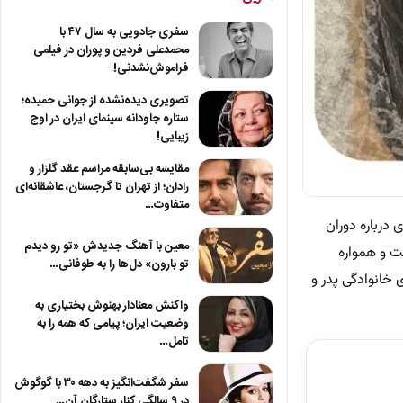
سفری جادویی به سال ۴۷ با
محمدعلی فردین و پوران در فیلمی
فراموش‌نشدنی!
تصویری دیده‌نشده از جوانی حمیده؛
ستاره جاودانه سینمای ایران در اوج
زیبایی!
مقایسه بی‌سابقه مراسم عقد گلزار و
رادان؛ از تهران تا گرجستان، عاشقانه‌ای
متفاوت…
است و اطلاعات محدودی درباره دوران
معین با آهنگ جدیدش «تو رو دیدم
ت و همواره
تو بارون» دل‌ها را به طوفانی…
ی خانوادگی پدر و
واکنش معنادار بهنوش بختیاری به
وضعیت ایران؛ پیامی که همه را به
تامل…
سفر شگفت‌انگیز به دهه ۳۰ با گوگوش
در ۹ سالگی کنار ستارگان آن…